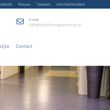
praktijk
Nieuws
Tarieven
Informatiefolders
E-mail
info@fysiotherapievenray.nl
ijze
Contact