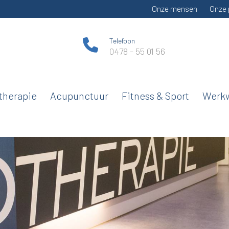
Onze mensen
Onze 
Telefoon
0478 - 55 01 56
therapie
Acupunctuur
Fitness & Sport
Werkw