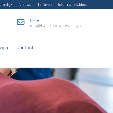
praktijk
Nieuws
Tarieven
Informatiefolders
E-mail
info@fysiotherapievenray.nl
ijze
Contact