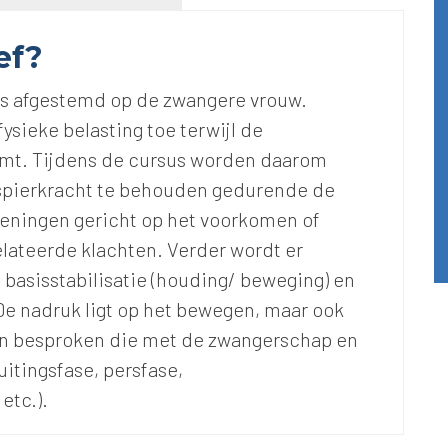
ef?
 is afgestemd op de zwangere vrouw.
sieke belasting toe terwijl de
emt. Tijdens de cursus worden daarom
spierkracht te behouden gedurende de
feningen gericht op het voorkomen of
ateerde klachten. Verder wordt er
basisstabilisatie (houding/ beweging) en
e nadruk ligt op het bewegen, maar ook
en besproken die met de zwangerschap en
itingsfase, persfase,
etc.).