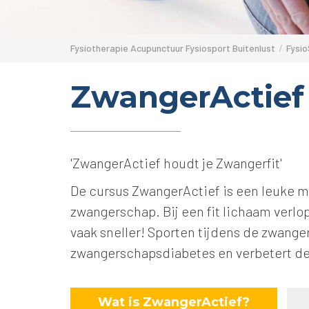
Fysiotherapie Acupunctuur Fysiosport Buitenlust
Fysi
ZwangerActief
'ZwangerActief houdt je Zwangerfit'
De cursus ZwangerActief is een leuke ma
zwangerschap. Bij een fit lichaam verlo
vaak sneller! Sporten tijdens de zwange
zwangerschapsdiabetes en verbetert de 
Wat is ZwangerActief?