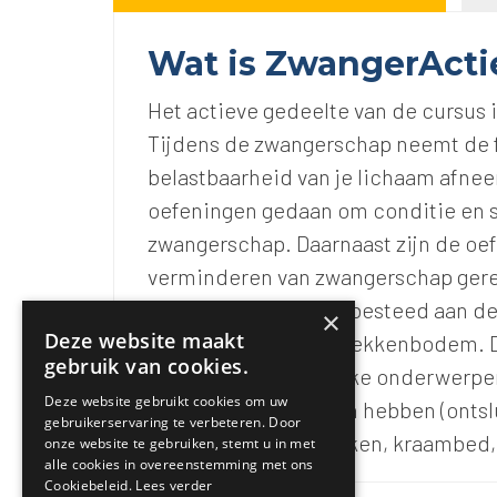
Wat is ZwangerActi
Het actieve gedeelte van de cursus
Tijdens de zwangerschap neemt de fy
belastbaarheid van je lichaam afne
oefeningen gedaan om conditie en 
zwangerschap. Daarnaast zijn de oe
verminderen van zwangerschap gerel
uitgebreid aandacht besteed aan de 
×
Deze website maakt
oefeningen voor de bekkenbodem. D
gebruik van cookies.
worden alle belangrijke onderwerp
Deze website gebruikt cookies om uw
de bevalling te maken hebben (ontslu
gebruikerservaring te verbeteren. Door
ademhalingstechnieken, kraambed, 
onze website te gebruiken, stemt u in met
alle cookies in overeenstemming met ons
Cookiebeleid.
Lees verder