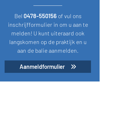
Bel
0478-550156
of vul ons
inschrijfformulier in om u aan te
melden! U kunt uiteraard ook
langskomen op de praktijk en u
aan de balie aanmelden.
Aanmeldformulier