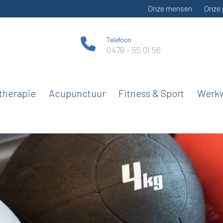
Onze mensen
Onze 
Telefoon
0478 - 55 01 56
therapie
Acupunctuur
Fitness & Sport
Werkw