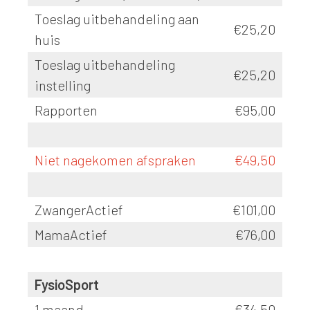
Toeslag uitbehandeling aan
€25,20
huis
Toeslag uitbehandeling
€25,20
instelling
Rapporten
€95,00
Niet nagekomen afspraken
€49,50
ZwangerActief
€101,00
MamaActief
€76,00
FysioSport
1 maand
€34,50