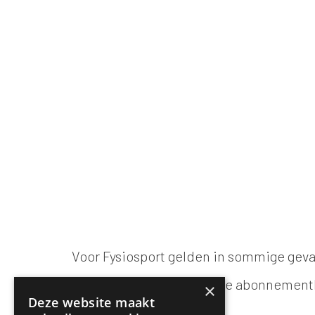
Voor Fysiosport gelden in sommige geva
10% gezinskorting (de abonnementh
×
Deze website maakt
gezinsleden)