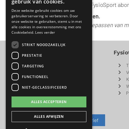
gebruik van cookies.
20% korting op een FysioSport abon
Deze website gebruikt cookies om uw
Vraag naar de voorwaarden.
gebruikerservaring te verbeteren. Door
onze website te gebruiken, stemt u in met
Deze regeling sluit het toepassen van 
alle cookies in overeenstemming met ons
Cookiebeleid.
Lees verder
STRIKT NOODZAKELIJK
Contact
Fysio
PRESTATIE
Fysiotherapie Buitenlust
T
TARGETING
Buitenlust 15
V
FUNCTIONEEL
5803 AZ Venray
K
T
: 0478 - 55 01 56
W
NIET-GECLASSIFICEERD
E
:
info@fysiotherapievenray.nl
P
ALLES ACCEPTEREN
ALLES AFWIJZEN
Aanmelden voor nieuwsbrief