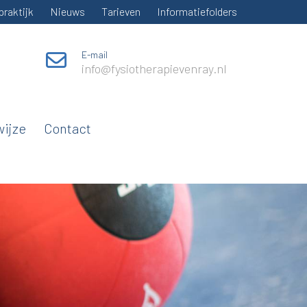
praktijk
Nieuws
Tarieven
Informatiefolders
E-mail
info@fysiotherapievenray.nl
ijze
Contact