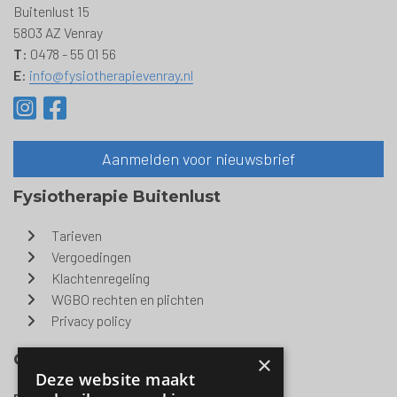
Buitenlust 15
5803 AZ Venray
T
: 0478 - 55 01 56
E
:
info@fysiotherapievenray.nl
Aanmelden voor nieuwsbrief
Fysiotherapie Buitenlust
Tarieven
Vergoedingen
Klachtenregeling
WGBO rechten en plichten
Privacy policy
Openingstijden
×
Deze website maakt