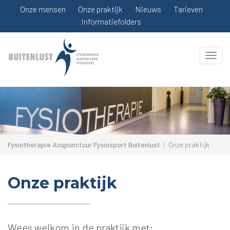
Onze mensen
Onze praktijk
Nieuws
Tarieven
Informatiefolders
Togg
Fysiotherapie Acupunctuur Fysiosport Buitenlust
Onze praktijk
Onze praktijk
Wees welkom in de praktijk met: