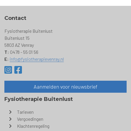
YVLO-Zwangerfit / MamaActief
Chronisch zorgnet (claudicatio,
Contact
COPD, hartfalen,
leefstijlbegeleiding)
Fysiotherapie Buitenlust
McKenzie
Buitenlust 15
Reumatoïde artritis
5803 AZ Venray
Axiale spondyloartritis
T
: 0478 - 55 01 56
E
:
info@fysiotherapievenray.nl
Aanmelden voor nieuwsbrief
Fysiotherapie Buitenlust
Tarieven
Vergoedingen
Klachtenregeling